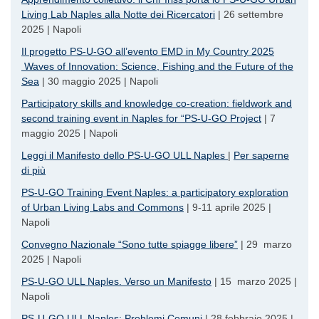
Living Lab Naples alla Notte dei Ricercatori
| 26 settembre
2025 | Napoli
Il progetto PS-U-GO all’evento EMD in My Country 2025
Waves of Innovation: Science, Fishing and the Future of the
Sea
| 30 maggio 2025 | Napoli
Participatory skills and knowledge co-creation: fieldwork and
second training event in Naples for “PS-U-GO Project
| 7
maggio 2025 | Napoli
Leggi il Manifesto dello PS-U-GO ULL Naples
|
Per saperne
di più
PS-U-GO Training Event Naples: a participatory exploration
of Urban Living Labs and Commons
| 9-11 aprile 2025 |
Napoli
Convegno Nazionale “Sono tutte spiagge libere”
| 29 marzo
2025 | Napoli
PS-U-GO ULL Naples. Verso un Manifesto
| 15 marzo 2025 |
Napoli
PS-U-GO ULL Naples: Problemi Comuni
| 28 febbraio 2025 |