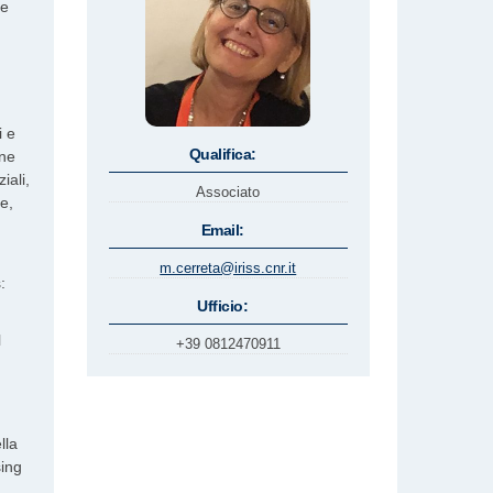
 e
i e
Qualifica:
one
iali,
Associato
e,
Email:
m.cerreta@iriss.cnr.it
:
Ufficio:
l
+39 0812470911
lla
sing