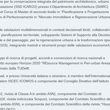
ione per la conservazione integrata del patrimonio architettonico, urbano
lutazione (SSD ICAR/22) presso il Dipartimento di Architettura (DiARC)
del Corso di Master di secondo livello in “Pianificazione e Progettazione
orso di Perfezionamento in “Mercato Immobiliare e Rigenerazione Urbana
le valutazioni multidimensionali in contesti decisionali ibridi, collaborativ
a pianificazione territoriale, sviluppando Sistemi di Supporto alla Decisi
ale e del paesaggio, per la rigenerazione urbana e le trasformazioni spaz
i (GIS), integrando metodi e strumenti propri delle valutazioni economich
pi di ricerca di progetti, accordi e convenzioni di ricerca nazionali e
rogetto europeo Horizon 2020 “REsource Management in Peri-urban Areas
nato dalla TUDelft.
nali, e presso Università italiane e straniere, è membro dell’Internationa
tion ISCEC-ICOMOS e componente del Consiglio Direttivo dell’Istituto
2, rivista di Classe A in ambito ASN), componente del Comitato di
8, rivista indicizzata Scopus), componente del Comitato Scientifico de
n ambito ASN), e componente del Comitato Scientifico della rivista “Hou
282-0671).