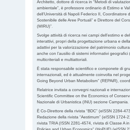
Architetto, dottore di ricerca in “Metodi di valutaz
ambientale”, è professore ordinario di Estimo e Va
dell’Università di Napoli Federico II, Coordinatore 
Sostenibile delle Aree Portuali” e Direttore del C
(MIRU)”.
Svolge attività di ricerca nei campi dell’estimo e del
interattivi, propri della progettazione urbana e dell
adattivi per la valorizzazione del patrimonio cultur
anche con l’ausilio di sistemi informativi geografic
multicriteriali e multiattoriali.
È stata responsabile scientifico e componete di grup
internazionali, ed è attualmente coinvolta nel p
Going Beyond Urban Metabolism” (REPAiR), coordi
Relatrice invitata a convegni nazionali e internazio
Scientific Committee on the Economics of Conserva
Nazionale di Urbanistica (INU) sezione Campania.
È Co-Direttore della rivista “BDC” (eISSN 2284-473
Redazione della rivista “Aestimum” (eISSN 1724-211
rivista TRIA (ISSN 2281-4574, rivista di Classe A i
Policies and Urban Economics” (HoPUE) (eISSN 2