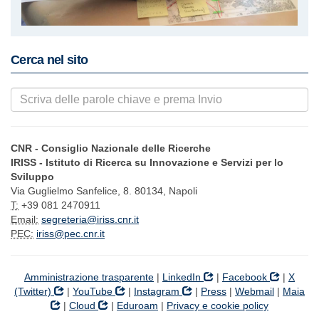
Cerca nel sito
CNR - Consiglio Nazionale delle Ricerche
IRISS - Istituto di Ricerca su Innovazione e Servizi per lo
Sviluppo
Via Guglielmo Sanfelice, 8. 80134, Napoli
T:
+39 081 2470911
Email:
segreteria@iriss.cnr.it
PEC:
iriss@pec.cnr.it
Amministrazione trasparente
|
LinkedIn
|
Facebook
|
X
(Twitter)
|
YouTube
|
Instagram
|
Press
|
Webmail
|
Maia
|
Cloud
|
Eduroam
|
Privacy e cookie policy