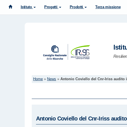
Istituto
Progetti
Prodotti
Terza missione
Isti
Resilie
Home
»
News
»
Antonio Coviello del Cnr-Iriss audit
Antonio Coviello del Cnr-Iriss audi