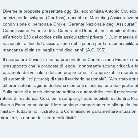
Diverse le proposte presentate oggi dall’economista Antonio Coviello, r
servizi per lo sviluppo (Cnr-Iriss), docente di Marketing Assicurativo 
condivisione di personale Cnr) e “Garante Nazionale degli Assicurati” (
Commissione Finanze della Camera dei Deputati, nell’ambito dell’esa
all’articolo 133 del codice delle assicurazioni private (…), in materia
nazionale, ai fini dell’assicurazione obbligatoria per la responsabilità ci
mancanza di sinistri negli ultimi dieci anni” (A.C. 695).
Il ricercatore Coviello, che ha presentato in Commissione Finanze un
presupposto che la proposta di legge, “nonostante alcune criticità e fo
parametri del veicolo e del suo proprietario – è apprezzabile moralm
gli automobilisti (vituosi) di tutto il territorio nazionale”. “Allo stato at
differenziate in ragione di diversi elementi di rischio, uno dei quali è a
Sulla base di questo elemento tariffario automobilisti con il medesimo 
erritorio di residenza. Così, per esempio, gli automobilisti residenti a Pra
i Belluno o Enna, nonostante il loro analogo comportamento alla guida, 
ista –, tuttavia ho illustrato alla Commissione parlamentare situazioni 
raniere, a danno dell’intera collettività”.