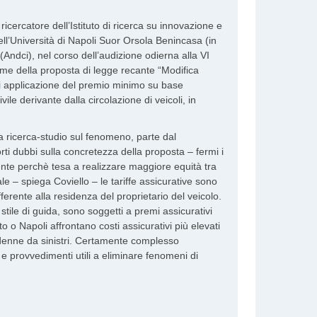
icercatore dell’Istituto di ricerca su innovazione e
nell’Università di Napoli Suor Orsola Benincasa (in
Andci), nel corso dell’audizione odierna alla VI
me della proposta di legge recante “Modifica
 di applicazione del premio minimo su base
vile derivante dalla circolazione di veicoli, in
a ricerca-studio sul fenomeno, parte dal
rti dubbi sulla concretezza della proposta – fermi i
ente perchè tesa a realizzare maggiore equità tra
tuale – spiega Coviello – le tariffe assicurative sono
fferente alla residenza del proprietario del veicolo.
stile di guida, sono soggetti a premi assicurativi
to o Napoli affrontano costi assicurativi più elevati
indenne da sinistri. Certamente complesso
e provvedimenti utili a eliminare fenomeni di