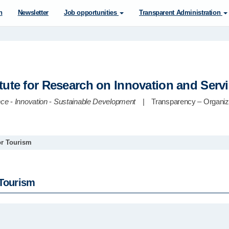
n
Newsletter
Job opportunities
Transparent Administration
itute for Research on Innovation and Serv
nce
-
Innovation
-
Sustainable Development
|
Transparency – Organiza
or Tourism
 Tourism