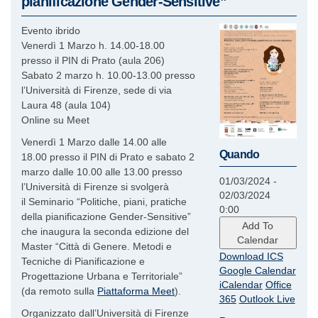
pianificazione Gender-Sensitive”
Evento ibrido
Venerdì 1 Marzo h. 14.00-18.00
presso il PIN di Prato (aula 206)
Sabato 2 marzo h. 10.00-13.00 presso
l’Università di Firenze, sede di via
Laura 48 (aula 104)
Online su Meet
Venerdì 1 Marzo dalle 14.00 alle
Quando
18.00 presso il PIN di Prato e sabato 2
marzo dalle 10.00 alle 13.00 presso
01/03/2024 -
l’Università di Firenze si svolgerà
02/03/2024
il Seminario “Politiche, piani, pratiche
0:00
della pianificazione Gender-Sensitive”
Add To
che inaugura la seconda edizione del
Calendar
Master “Città di Genere. Metodi e
Download ICS
Tecniche di Pianificazione e
Google Calendar
Progettazione Urbana e Territoriale”
iCalendar
Office
(da remoto sulla
Piattaforma Meet
).
365
Outlook Live
Organizzato dall’Università di Firenze