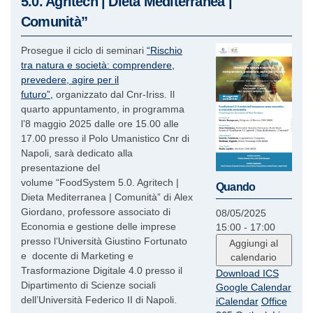
5.0. Agritech | Dieta Mediterranea |
Comunità”
Prosegue il ciclo di seminari
“Rischio
tra natura e società: comprendere,
prevedere, agire per il
futuro”,
organizzato dal Cnr-Iriss. Il
quarto appuntamento, in programma
l’8 maggio 2025 dalle ore 15.00 alle
17.00 presso il Polo Umanistico Cnr di
Napoli, sarà dedicato alla
presentazione del
volume “FoodSystem 5.0. Agritech |
Quando
Dieta Mediterranea | Comunità” di Alex
Giordano, professore associato di
08/05/2025
Economia e gestione delle imprese
15:00 - 17:00
presso l’Università Giustino Fortunato
Aggiungi al
e docente di Marketing e
calendario
Trasformazione Digitale 4.0 presso il
Download ICS
Dipartimento di Scienze sociali
Google Calendar
dell’Università Federico II di Napoli.
iCalendar
Office