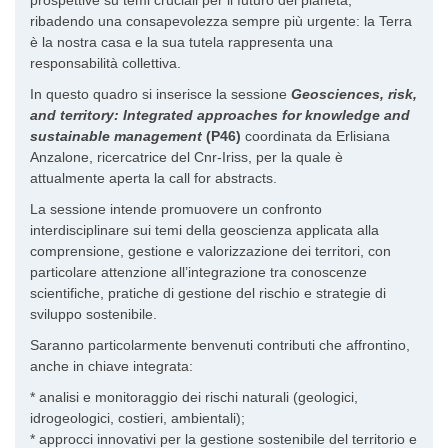
prospettive su temi cruciali per il futuro del pianeta,
ribadendo una consapevolezza sempre più urgente: la Terra
è la nostra casa e la sua tutela rappresenta una
responsabilità collettiva.
In questo quadro si inserisce la sessione
Geosciences, risk,
and territory: Integrated approaches for knowledge and
sustainable management
(P46)
coordinata da Erlisiana
Anzalone, ricercatrice del Cnr-Iriss, per la quale è
attualmente aperta la call for abstracts.
La sessione intende promuovere un confronto
interdisciplinare sui temi della geoscienza applicata alla
comprensione, gestione e valorizzazione dei territori, con
particolare attenzione all’integrazione tra conoscenze
scientifiche, pratiche di gestione del rischio e strategie di
sviluppo sostenibile.
Saranno particolarmente benvenuti contributi che affrontino,
anche in chiave integrata:
* analisi e monitoraggio dei rischi naturali (geologici,
idrogeologici, costieri, ambientali);
* approcci innovativi per la gestione sostenibile del territorio e